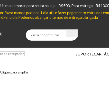
ínimo comprar para retira na loja--R$500, Para entrega--R$100
or favor manda pedidos 1 dia útil e fazer pagamento entra nos c
róximo dia Podemos alcançar o tempo de entrega obrigada
SUPORTE
CARTÃO
er as categories
Clique para ampliar