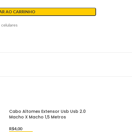
AR AO CARRINHO
 celulares
Cabo Altomex Extensor Usb Usb 2.0
Cabo Kaidi KD-
Macho X Macho 1,5 Metros
V8 Rapido 1M
R$
4,00
R$
11,00