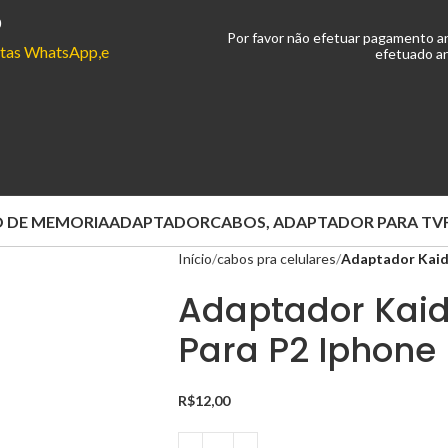
0
Por favor não efetuar pagamento a
ontas WhatsApp,e
efetuado an
 DE MEMORIA
ADAPTADOR
CABOS, ADAPTADOR PARA TV
Início
cabos pra celulares
Adaptador Kaidi
Adaptador Kaid
Para P2 Iphone
R$
12,00