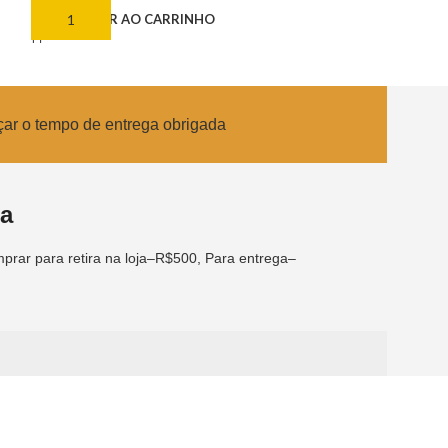
ADICIONAR AO CARRINHO
ADICIONAR AO
çar o tempo de entrega obrigada
ca
prar para retira na loja–R$500, Para entrega–