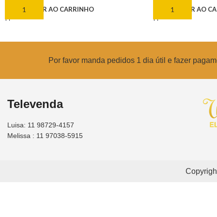
ADICIONAR AO CARRINHO
ADICIONAR AO C
Por favor manda pedidos 1 dia útil e fazer pag
Televenda
Luisa: 11 98729-4157
Melissa : 11 97038-5915
Copyrigh