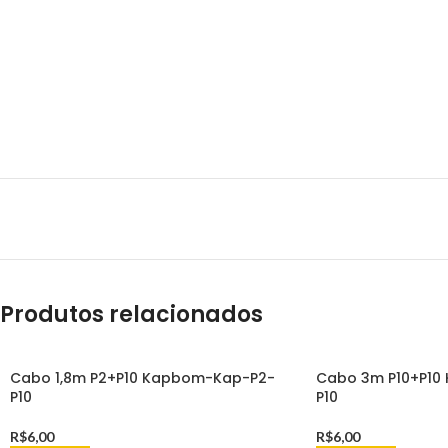
Produtos relacionados
Cabo 1,8m P2+P10 Kapbom-Kap-P2-
Cabo 3m P10+P10
P10
P10
R$
6,00
R$
6,00