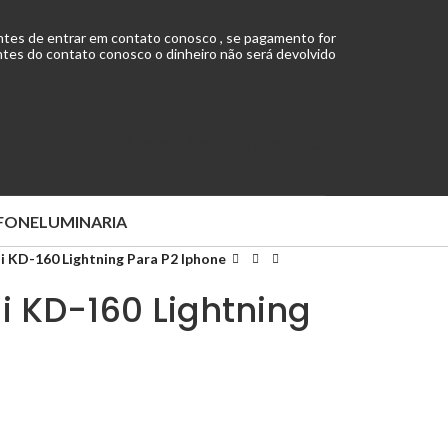
ntes de entrar em contato conosco , se pagamento for
tes do contato conosco o dinheiro não será devolvido
Entrar / Registrar
0
item
/
R$
0,00
FONE
LUMINARIA
 KD-160 Lightning Para P2 Iphone
i KD-160 Lightning