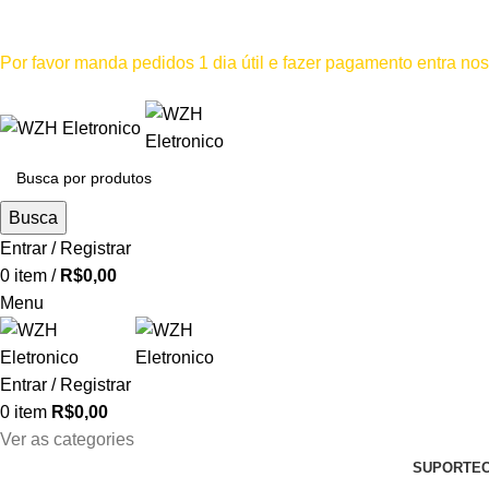
Mínimo comprar para retira na loja--R$500, Para entrega--R$1
Por favor manda pedidos 1 dia útil e fazer pagamento entra n
Por favor não
Busca
Entrar / Registrar
0
item
/
R$
0,00
Menu
Entrar / Registrar
0
item
R$
0,00
Ver as categories
SUPORTE