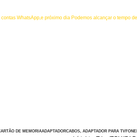
000
os contas WhatsApp,e próximo dia Podemos alcançar o tempo de
 efetuar pagamento antes de entrar em contato conosco , se pagamento
CARTÃO DE MEMORIA
ADAPTADOR
CABOS, ADAPTADOR PARA TV
FONE