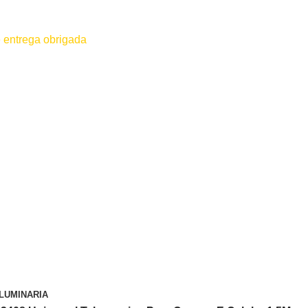
 entrega obrigada
 for efetuado antes do contato conosco o dinheiro não será devolvido
LUMINARIA