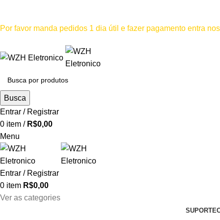
Mínimo comprar para retira na loja--R$500, Para entrega--R$1
Por favor manda pedidos 1 dia útil e fazer pagamento entra n
Por favor não
Busca
Entrar / Registrar
0
item
/
R$
0,00
Menu
Entrar / Registrar
0
item
R$
0,00
Ver as categories
SUPORTE