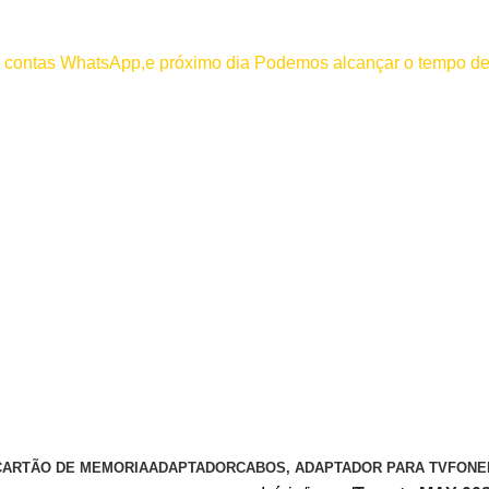
000
os contas WhatsApp,e próximo dia Podemos alcançar o tempo de
 efetuar pagamento antes de entrar em contato conosco , se pagamento
CARTÃO DE MEMORIA
ADAPTADOR
CABOS, ADAPTADOR PARA TV
FONE