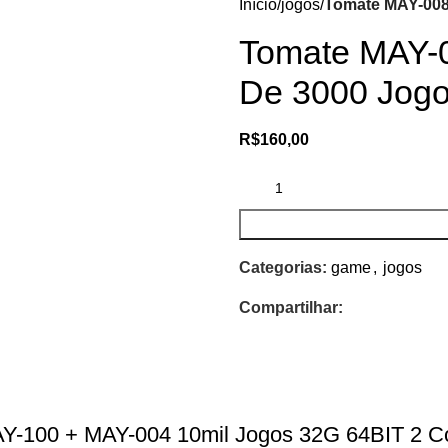
Início
jogos
Tomate MAY-008
Tomate MAY-
De 3000 Jog
R$
160,00
Categorias:
game
,
jogos
Compartilhar:
Y-100 + MAY-004 10mil Jogos 32G 64BIT 2 Co