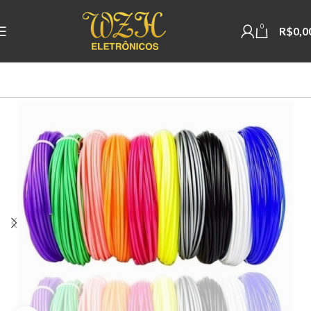
0
R$
0,0