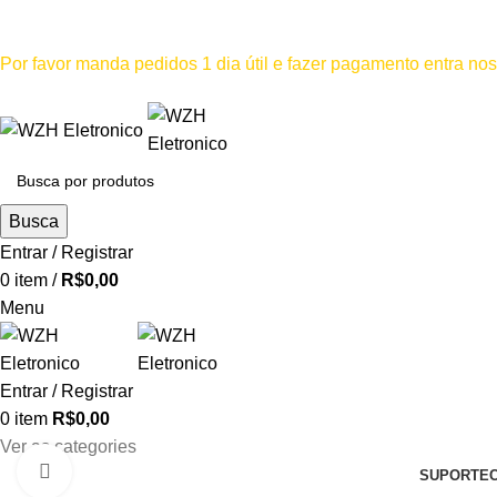
Mínimo comprar para retira na loja--R$500, Para entrega--R$1
Por favor manda pedidos 1 dia útil e fazer pagamento entra n
Por favor não
Busca
Entrar / Registrar
0
item
/
R$
0,00
Menu
Entrar / Registrar
0
item
R$
0,00
Ver as categories
Clique para ampliar
SUPORTE