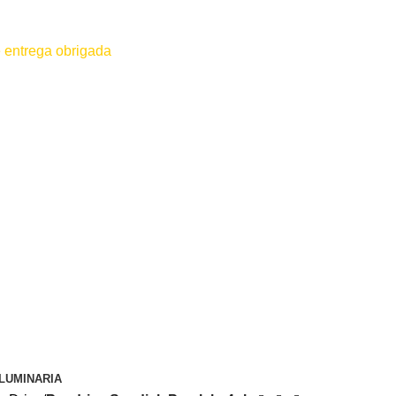
 entrega obrigada
 for efetuado antes do contato conosco o dinheiro não será devolvido
LUMINARIA