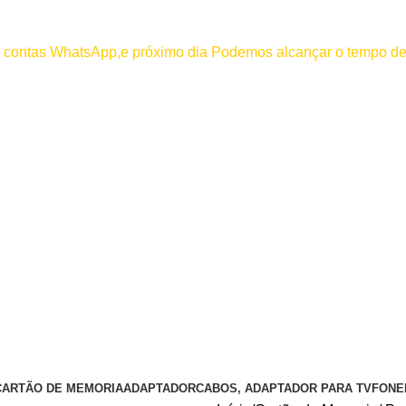
000
os contas WhatsApp,e próximo dia Podemos alcançar o tempo de
 efetuar pagamento antes de entrar em contato conosco , se pagamento
CARTÃO DE MEMORIA
ADAPTADOR
CABOS, ADAPTADOR PARA TV
FONE