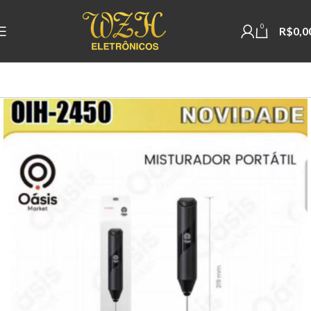
0
R$
0,0