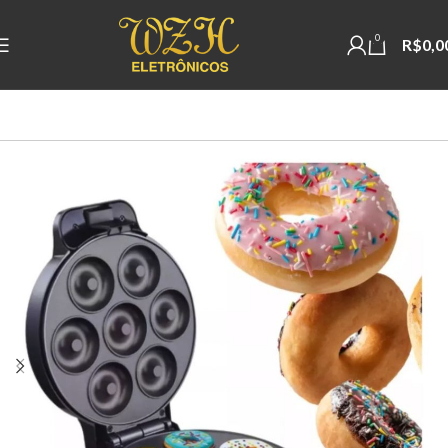
0
R$
0,0