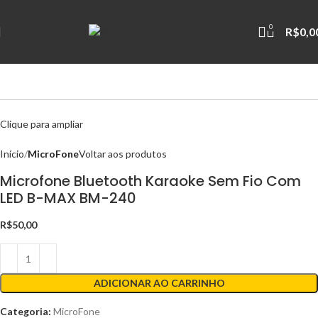
0
R$
0,0
Clique para ampliar
Início
MicroFone
Voltar aos produtos
Microfone Bluetooth Karaoke Sem Fio Com
LED B-MAX BM-240
R$
50,00
ADICIONAR AO CARRINHO
Categoria:
MicroFone