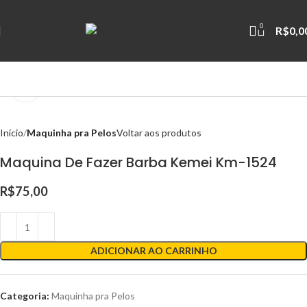
0
R$
0,0
Clique para ampliar
Início
Maquinha pra Pelos
Voltar aos produtos
Maquina De Fazer Barba Kemei Km-1524
R$
75,00
ADICIONAR AO CARRINHO
Categoria:
Maquinha pra Pelos