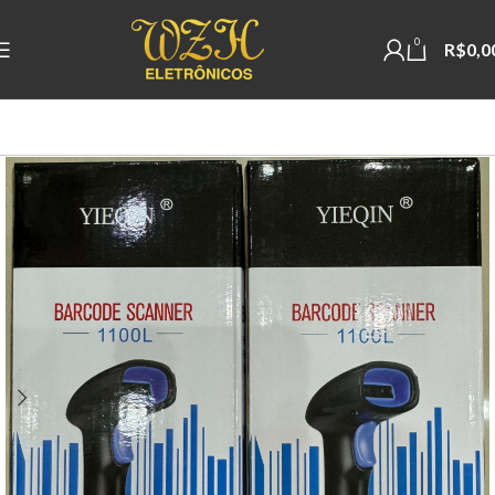
0
R$
0,0