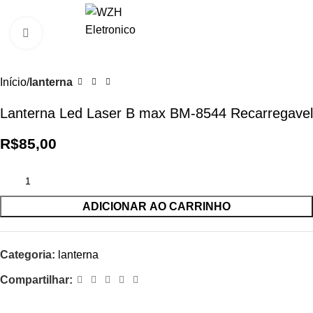
0
R$
0,0
Clique para ampliar
Início
lanterna
Lanterna Led Laser B max BM-8544 Recarregavel
R$
85,00
ADICIONAR AO CARRINHO
Categoria:
lanterna
Compartilhar: