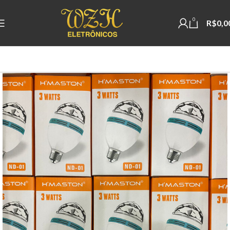
0
R$
0,0