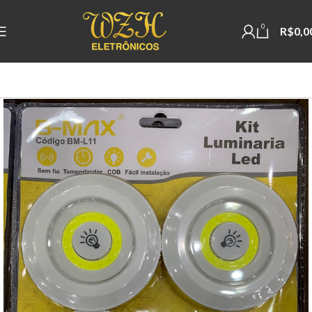
0
R$
0,0