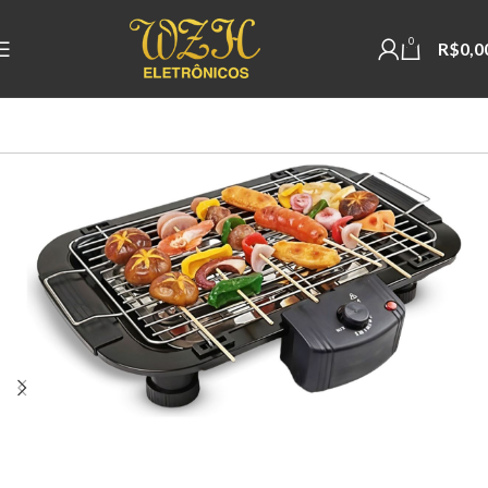
0
R$
0,0