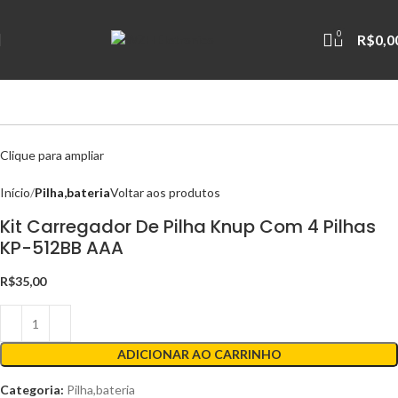
0
R$
0,0
Clique para ampliar
Início
Pilha,bateria
Voltar aos produtos
Kit Carregador De Pilha Knup Com 4 Pilhas
KP-512BB AAA
R$
35,00
ADICIONAR AO CARRINHO
Categoria:
Pilha,bateria