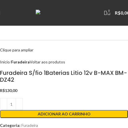
0
R$
0,0
Clique para ampliar
Início
Furadeira
Voltar aos produtos
Furadeira S/fio 1Baterias Litio 12v B-MAX BM-
DZ42
R$
130,00
ADICIONAR AO CARRINHO
Categoria:
Furadeira