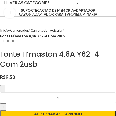
VER AS CATEGORIES
SUPORTE
CARTÃO DE MEMORIA
ADAPTADOR
Clique para ampliar
CABOS, ADAPTADOR PARA TV
FONE
LUMINARIA
Início
Carregador/ Carregador Veicular
Fonte H’maston 4,8A Y62-4 Com 2usb
Fonte H’maston 4,8A Y62-4
Com 2usb
R$
9,50
ADICIONAR AO CARRINHO