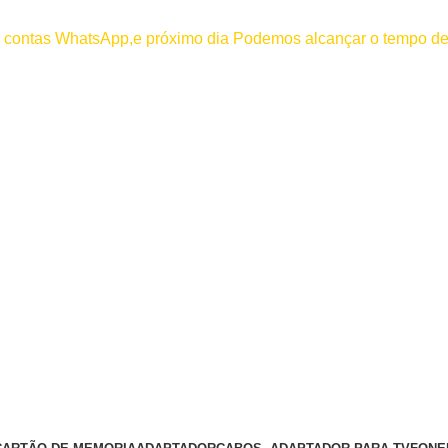
000
os contas WhatsApp,e próximo dia Podemos alcançar o tempo de
 efetuar pagamento antes de entrar em contato conosco , se pagamento
Entrar / Registrar
0
item
/
R$
0,00
Entrar / Registrar
R$
0,00