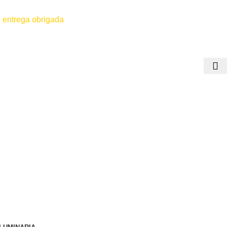
 entrega obrigada
 for efetuado antes do contato conosco o dinheiro não será devolvido