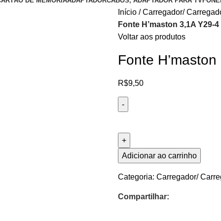
CARTÃO DE MEMORIA
ADAPTADOR
CABOS, ADAPTADOR PARA TV
FONE
Início
Carregador/ Carregado
Fonte H’maston 3,1A Y29-
Voltar aos produtos
Fonte H’maston
R$
9,50
Adicionar ao carrinho
Categoria:
Carregador/ Carre
Compartilhar: