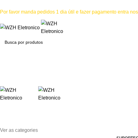
Mínimo comprar para retira na loja--R$500, Para entrega--R$1
Por favor manda pedidos 1 dia útil e fazer pagamento entra n
Por favor não
Ver as categories