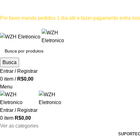
Mínimo comprar para retira na loja--R$500, Para entrega--R$1
Por favor manda pedidos 1 dia útil e fazer pagamento entra n
Por favor não
Busca
Entrar / Registrar
0
item
/
R$
0,00
Menu
Entrar / Registrar
0
item
R$
0,00
Ver as categories
SUPORTE