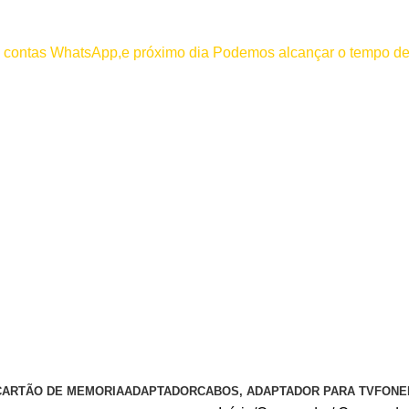
000
os contas WhatsApp,e próximo dia Podemos alcançar o tempo de
 efetuar pagamento antes de entrar em contato conosco , se pagamento
CARTÃO DE MEMORIA
ADAPTADOR
CABOS, ADAPTADOR PARA TV
FONE