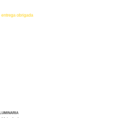
 entrega obrigada
 for efetuado antes do contato conosco o dinheiro não será devolvido
LUMINARIA