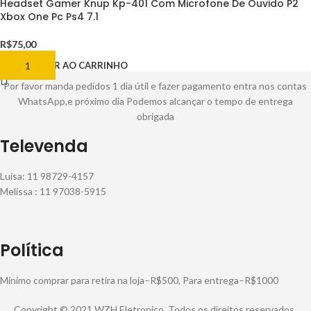
Headset Gamer Knup Kp-401 Com Microfone De Ouvido P2
Xbox One Pc Ps4 7.1
R$
75,00
ADICIONAR AO CARRINHO
Por favor manda pedidos 1 dia útil e fazer pagamento entra nos contas
WhatsApp,e próximo dia Podemos alcançar o tempo de entrega
obrigada
Televenda
Luisa: 11 98729-4157
Melissa : 11 97038-5915
Política
Mínimo comprar para retira na loja–R$500, Para entrega–R$1000
Copyright © 2021 WZH Eletronico. Todos os direitos reservados.