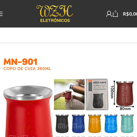
0
R$
0,0