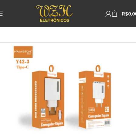
0
R$
0,0