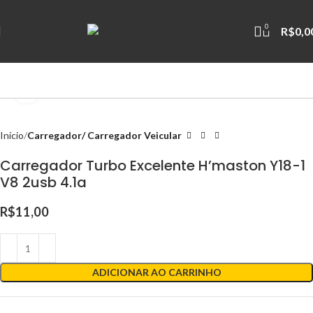
0
R$
0,0
Clique para ampliar
Início
Carregador/ Carregador Veicular
Carregador Turbo Excelente H’maston Y18-1
V8 2usb 4.1a
R$
11,00
ADICIONAR AO CARRINHO