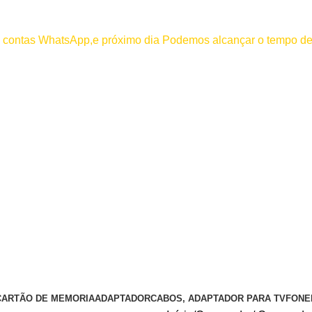
000
os contas WhatsApp,e próximo dia Podemos alcançar o tempo de
 efetuar pagamento antes de entrar em contato conosco , se pagamento
CARTÃO DE MEMORIA
ADAPTADOR
CABOS, ADAPTADOR PARA TV
FONE