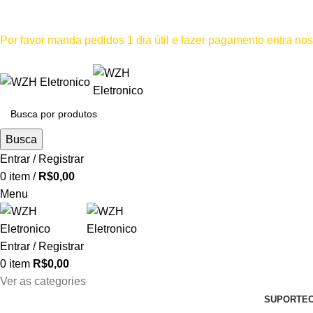
Mínimo comprar para retira na loja--R$500, Para entrega--R$1
Por favor manda pedidos 1 dia útil e fazer pagamento entra n
Por favor não
Busca
Entrar / Registrar
0
item
/
R$
0,00
Menu
Entrar / Registrar
0
item
R$
0,00
Ver as categories
SUPORTE