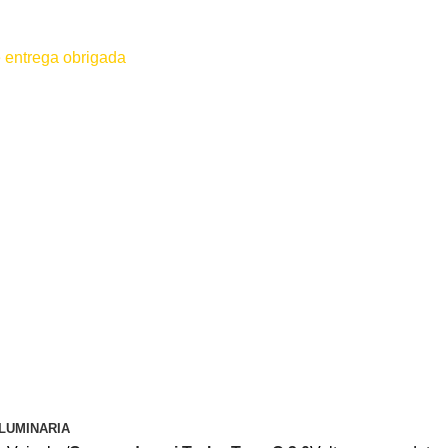
 entrega obrigada
 for efetuado antes do contato conosco o dinheiro não será devolvido
LUMINARIA