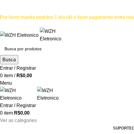
Mínimo comprar para retira na loja--R$500, Para entrega--R$1
Por favor manda pedidos 1 dia útil e fazer pagamento entra n
Por favor não
Busca
Entrar / Registrar
0
item
/
R$
0,00
Menu
Entrar / Registrar
0
item
R$
0,00
Ver as categories
SUPORTE