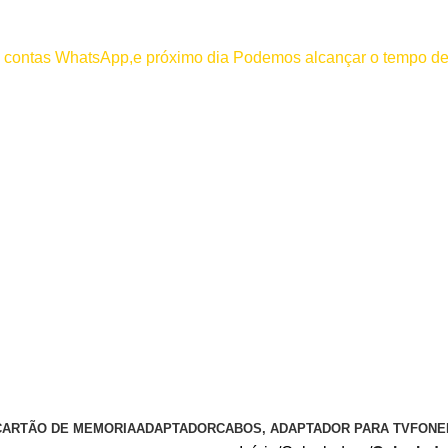
000
os contas WhatsApp,e próximo dia Podemos alcançar o tempo de
 efetuar pagamento antes de entrar em contato conosco , se pagamento
CARTÃO DE MEMORIA
ADAPTADOR
CABOS, ADAPTADOR PARA TV
FONE