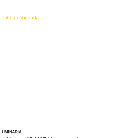
 entrega obrigada
 for efetuado antes do contato conosco o dinheiro não será devolvido
LUMINARIA