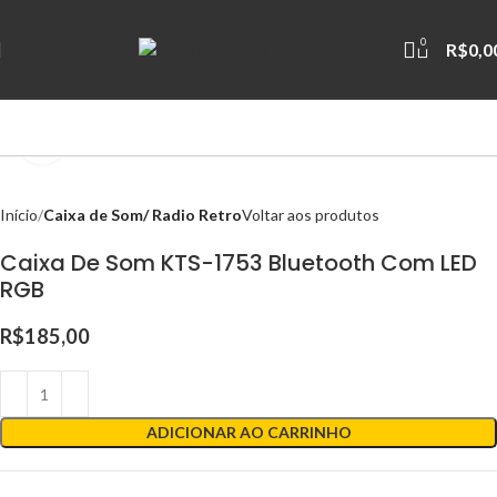
0
R$
0,0
Clique para ampliar
Início
Caixa de Som/ Radio Retro
Voltar aos produtos
Caixa De Som KTS-1753 Bluetooth Com LED
RGB
R$
185,00
ADICIONAR AO CARRINHO