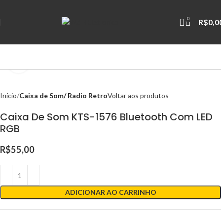
0
R$
0,0
Clique para ampliar
Início
Caixa de Som/ Radio Retro
Voltar aos produtos
Caixa De Som KTS-1576 Bluetooth Com LED
RGB
R$
55,00
ADICIONAR AO CARRINHO