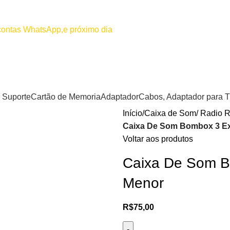
00
Por favor não efetuar pagamento
 contas WhatsApp,e próximo dia
Suporte
Cartão de Memoria
Adaptador
Cabos, Adaptador para 
Início
Caixa de Som/ Radio R
Caixa De Som Bombox 3 Ex
Voltar aos produtos
Caixa De Som B
Menor
R$
75,00