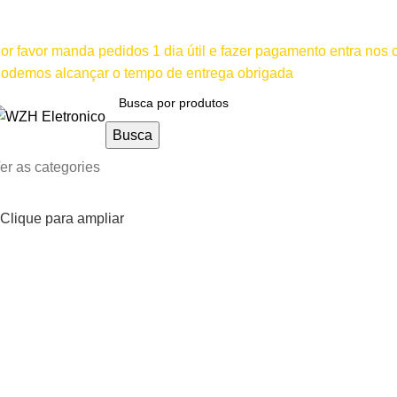
ínimo comprar para retira na loja--R$500, Para entrega--R$10
or favor manda pedidos 1 dia útil e fazer pagamento entra nos
odemos alcançar o tempo de entrega obrigada
Busca
er as categories
Clique para ampliar