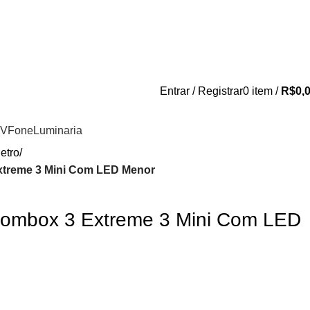
 antes de entrar em contato conosco , se pagamento for efetuado ant
do contato conosco o dinheiro não será devolvi
Entrar / Registrar
0
item
/
R$
0,
TV
Fone
Luminaria
etro
treme 3 Mini Com LED Menor
ombox 3 Extreme 3 Mini Com LED