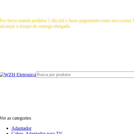
Mínimo comprar para retira na loja--R$500, Para entrega--R$1000
Por favor manda pedidos 1 dia útil e fazer pagamento entra nos cont
alcançar o tempo de entrega obrigada
Ver as categories
Adaptador
Cabos, Adaptador para TV