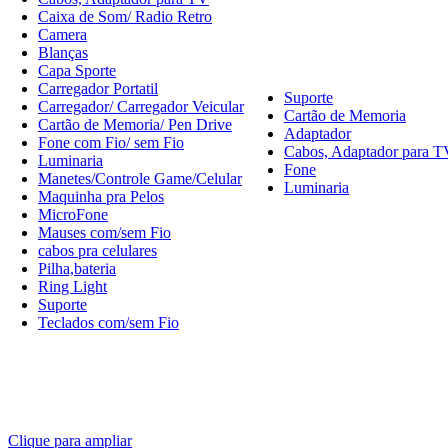
Caixa de Som/ Radio Retro
Camera
Blanças
Capa Sporte
Carregador Portatil
Suporte
Carregador/ Carregador Veicular
Cartão de Memoria
Cartão de Memoria/ Pen Drive
Adaptador
Fone com Fio/ sem Fio
Cabos, Adaptador para T
Luminaria
Fone
Manetes/Controle Game/Celular
Luminaria
Maquinha pra Pelos
MicroFone
Mauses com/sem Fio
cabos pra celulares
Pilha,bateria
Ring Light
Suporte
Teclados com/sem Fio
Clique para ampliar