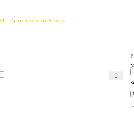
Por favor não efetuar pagamento a
as WhatsApp,e próximo dia Podemos
E
N
S