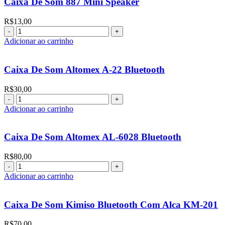
Caixa De Som 887 Mini Speaker
10w
quantidade
R$
13,00
Caixa
De
Adicionar ao carrinho
Som
887
Mini
Caixa De Som Altomex A-22 Bluetooth
Speaker
quantidade
R$
30,00
Caixa
De
Adicionar ao carrinho
Som
Altomex
A-
Caixa De Som Altomex AL-6028 Bluetooth
22
Bluetooth
R$
80,00
quantidade
Caixa
De
Adicionar ao carrinho
Som
Altomex
AL-
Caixa De Som Kimiso Bluetooth Com Alca KM-201
6028
Bluetooth
R$
70,00