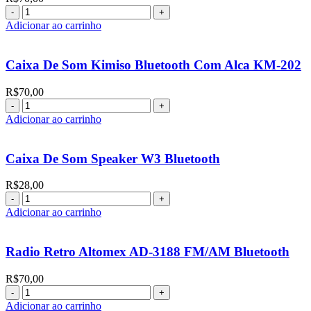
quantidade
Caixa
De
Adicionar ao carrinho
Som
Kimiso
Bluetooth
Caixa De Som Kimiso Bluetooth Com Alca KM-202
Com
Alca
R$
70,00
KM-
Caixa
201
De
Adicionar ao carrinho
quantidade
Som
Kimiso
Bluetooth
Caixa De Som Speaker W3 Bluetooth
Com
Alca
R$
28,00
KM-
Caixa
202
De
Adicionar ao carrinho
quantidade
Som
Speaker
W3
Radio Retro Altomex AD-3188 FM/AM Bluetooth
Bluetooth
quantidade
R$
70,00
Radio
Retro
Adicionar ao carrinho