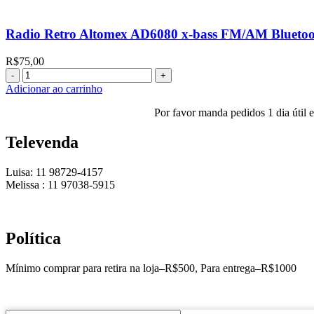
Altomex
AD-
3188
Radio Retro Altomex AD6080 x-bass FM/AM Blueto
FM/AM
Bluetooth
R$
75,00
quantidade
Radio
Retro
Adicionar ao carrinho
Altomex
AD6080
Por favor manda pedidos 1 dia útil
x-
bass
Televenda
FM/AM
Bluetooth
Luisa: 11 98729-4157
quantidade
Melissa : 11 97038-5915
Política
Mínimo comprar para retira na loja–R$500, Para entrega–R$1000