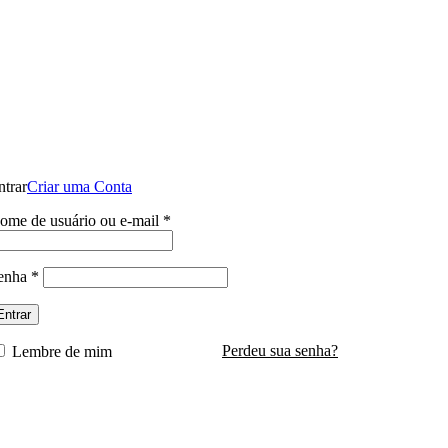
ntes de entrar em contato conosco , se pagamento for efetuado antes do contat
conosco o dinheiro não será devolvid
Entrar / Registrar
ntrar
Criar uma Conta
Obrigatório
ome de usuário ou e-mail
*
0
/
R$
0,0
Obrigatório
enha
*
Entrar
Perdeu sua senha?
Lembre de mim