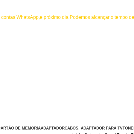
000
os contas WhatsApp,e próximo dia Podemos alcançar o tempo de
 efetuar pagamento antes de entrar em contato conosco , se pagamento
CARTÃO DE MEMORIA
ADAPTADOR
CABOS, ADAPTADOR PARA TV
FONE