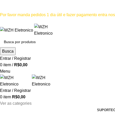
Mínimo comprar para retira na loja--R$500, Para entrega--R$1
Por favor manda pedidos 1 dia útil e fazer pagamento entra n
Por favor não
Busca
Entrar / Registrar
0
item
/
R$
0,00
Menu
Entrar / Registrar
0
item
R$
0,00
Ver as categories
SUPORTE