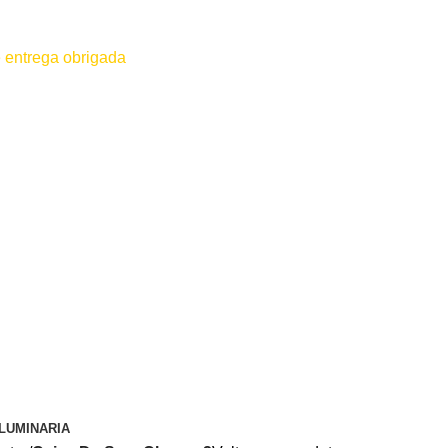
 entrega obrigada
 for efetuado antes do contato conosco o dinheiro não será devolvido
LUMINARIA