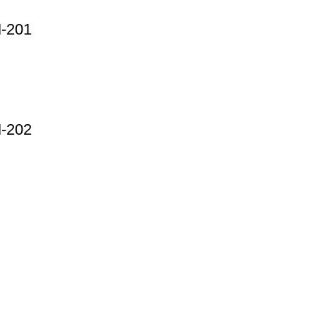
M-201
M-202