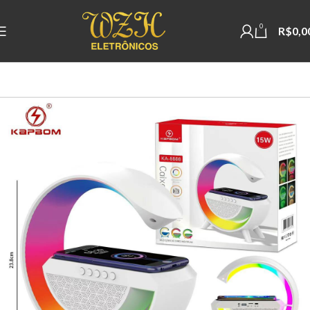
0
R$
0,0