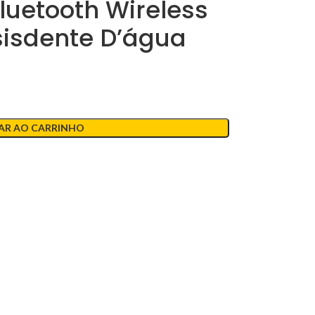
luetooth Wireless
sisdente D’água
AR AO CARRINHO