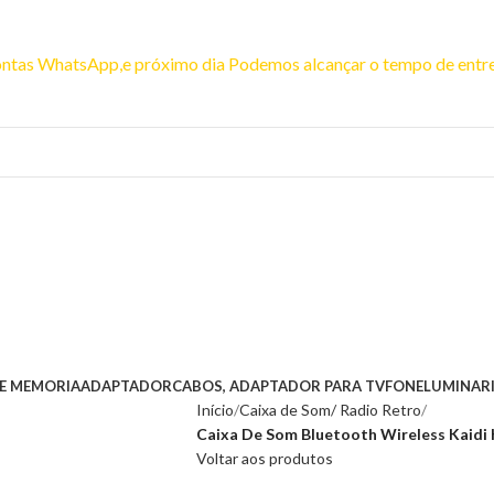
00
 contas WhatsApp,e próximo dia Podemos alcançar o tempo de entr
to antes de entrar em contato conosco , se pagamento for efetuado ant
E MEMORIA
ADAPTADOR
CABOS, ADAPTADOR PARA TV
FONE
LUMINAR
Início
Caixa de Som/ Radio Retro
Caixa De Som Bluetooth Wireless Kaidi
Voltar aos produtos