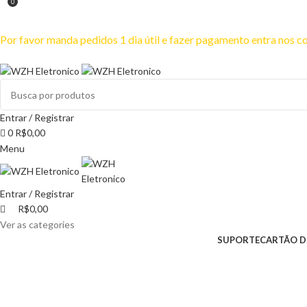
0
Mínimo comprar para retira na loja--R$500, Para entrega--R$10
Por favor manda pedidos 1 dia útil e fazer pagamento entra nos
Por favor não efetuar pagamen
Entrar / Registrar
0
R$
0,00
Menu
Entrar / Registrar
R$
0,00
Ver as categories
SUPORTE
CARTÃO D