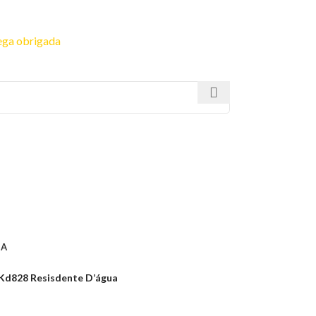
ega obrigada
es do contato conosco o dinheiro não será devolvido
IA
 Kd828 Resisdente D’água