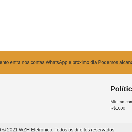
amento entra nos contas WhatsApp,e próximo dia Podemos alcan
Políti
Mínimo com
R$1000
t © 2021 WZH Eletronico. Todos os direitos reservados.