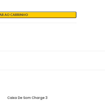
AR AO CARRINHO
Caixa De Som Charge 3
Caixa De Som 