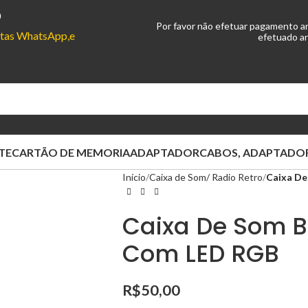
0
Por favor não efetuar pagamento a
ontas WhatsApp,e
efetuado an
TE
CARTÃO DE MEMORIA
ADAPTADOR
CABOS, ADAPTADOR
Início
Caixa de Som/ Radio Retro
Caixa De
Caixa De Som B
Com LED RGB
R$
50,00