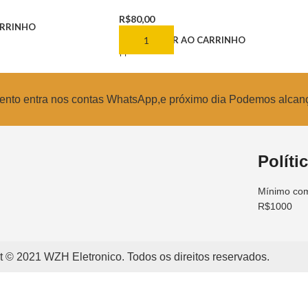
R$
80,00
ARRINHO
ADICIONAR AO CARRINHO
amento entra nos contas WhatsApp,e próximo dia Podemos alcan
Políti
Mínimo com
R$1000
t © 2021 WZH Eletronico. Todos os direitos reservados.