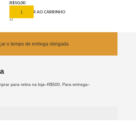
R$
50,00
R$
28,00
ADICIONAR AO CARRINHO
ADICIONAR AO
çar o tempo de entrega obrigada
ca
prar para retira na loja–R$500, Para entrega–