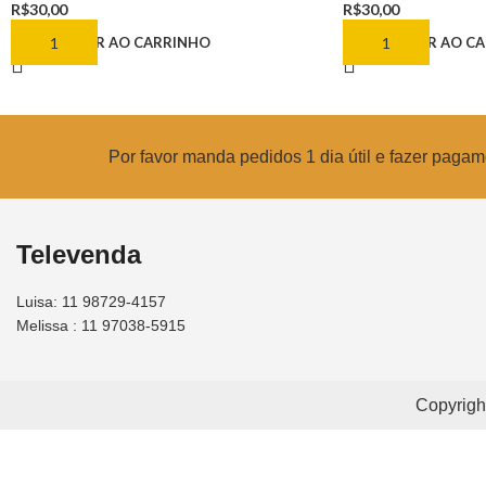
R$
30,00
R$
30,00
ADICIONAR AO CARRINHO
ADICIONAR AO C
Por favor manda pedidos 1 dia útil e fazer pag
Televenda
Luisa: 11 98729-4157
Melissa : 11 97038-5915
Copyrigh