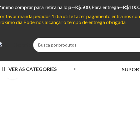
ínimo comprar para retira na loja--R$500, Para entrega--R$100
or favor manda pedidos 1 dia útil e fazer pagamento entra nos c
róximo dia Podemos alcançar o tempo de entrega obrigada
VER AS CATEGORIES
SUPOR
Clique para ampliar