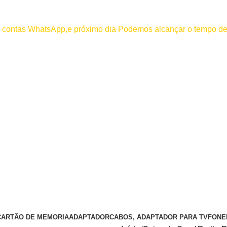
000
os contas WhatsApp,e próximo dia Podemos alcançar o tempo de
 efetuar pagamento antes de entrar em contato conosco , se pagamento
CARTÃO DE MEMORIA
ADAPTADOR
CABOS, ADAPTADOR PARA TV
FONE