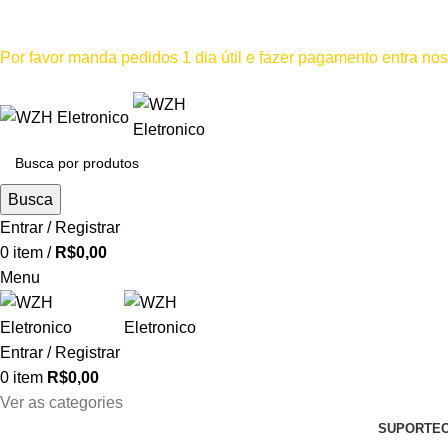
Mínimo comprar para retira na loja--R$500, Para entrega--R$1
Por favor manda pedidos 1 dia útil e fazer pagamento entra n
Por favor não
Busca
Entrar / Registrar
0
item
/
R$
0,00
Menu
Entrar / Registrar
0
item
R$
0,00
Ver as categories
SUPORTE