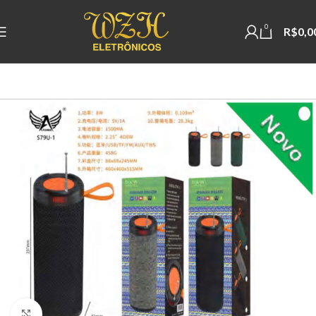
0
R$
0,0
Clique para ampliar