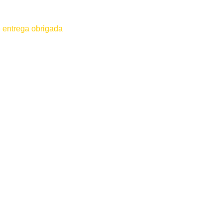
 entrega obrigada
 for efetuado antes do contato conosco o dinheiro não será devolvido