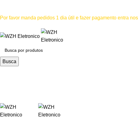
Mínimo comprar para retira na loja--R$500, Para entrega--R$1
Por favor manda pedidos 1 dia útil e fazer pagamento entra n
Por favor não
Busca