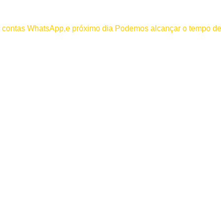
000
os contas WhatsApp,e próximo dia Podemos alcançar o tempo de
 efetuar pagamento antes de entrar em contato conosco , se pagamento
Entrar / Registrar
0
item
/
R$
0,00
Entrar / Registrar
R$
0,00