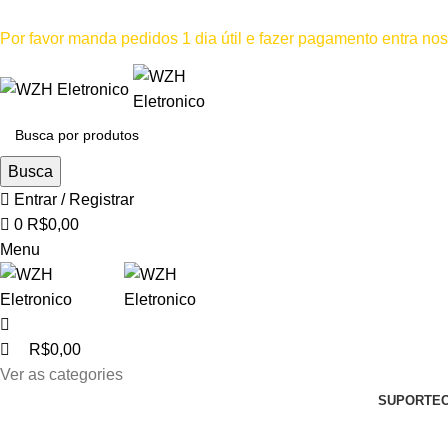
0
Mínimo comprar para retira na loja--R$500, Para entrega--R$1
Por favor manda pedidos 1 dia útil e fazer pagamento entra n
Por favor não
Busca
Entrar / Registrar
0
R$
0,00
Menu
R$
0,00
Ver as categories
SUPORTE