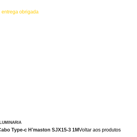
 entrega obrigada
 for efetuado antes do contato conosco o dinheiro não será devolvido
LUMINARIA
Cabo Type-c H’maston SJX15-3 1M
Voltar aos produtos