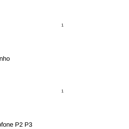
inho
ofone P2 P3