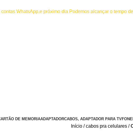
000
os contas WhatsApp,e próximo dia Podemos alcançar o tempo de
 efetuar pagamento antes de entrar em contato conosco , se pagamento
CARTÃO DE MEMORIA
ADAPTADOR
CABOS, ADAPTADOR PARA TV
FONE
Início
cabos pra celulares