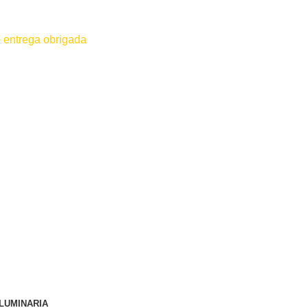
 entrega obrigada
 for efetuado antes do contato conosco o dinheiro não será devolvido
LUMINARIA