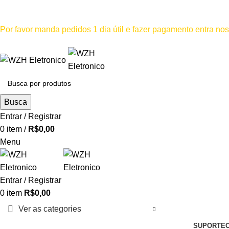
Mínimo comprar para retira na loja--R$500, Para entrega--R$1
Por favor manda pedidos 1 dia útil e fazer pagamento entra n
Por favor não
Busca
Entrar / Registrar
0
item
/
R$
0,00
Menu
Entrar / Registrar
0
item
R$
0,00
Ver as categories
SUPORTE