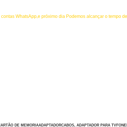
000
os contas WhatsApp,e próximo dia Podemos alcançar o tempo de
 efetuar pagamento antes de entrar em contato conosco , se pagamento
CARTÃO DE MEMORIA
ADAPTADOR
CABOS, ADAPTADOR PARA TV
FONE