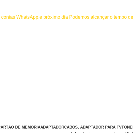
000
os contas WhatsApp,e próximo dia Podemos alcançar o tempo de
 efetuar pagamento antes de entrar em contato conosco , se pagamento
CARTÃO DE MEMORIA
ADAPTADOR
CABOS, ADAPTADOR PARA TV
FONE