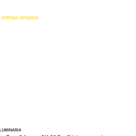
 entrega obrigada
 for efetuado antes do contato conosco o dinheiro não será devolvido
LUMINARIA