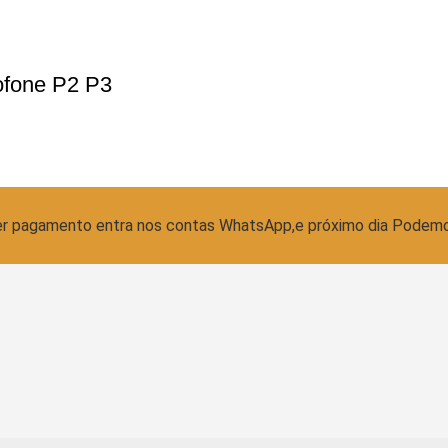
ofone P2 P3
azer pagamento entra nos contas WhatsApp,e próximo dia Podem