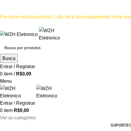
Mínimo comprar para retira na loja--R$500, Para entrega--R$1
Por favor manda pedidos 1 dia útil e fazer pagamento entra n
Por favor não
Busca
Entrar / Registrar
0
item
/
R$
0,00
Menu
Entrar / Registrar
0
item
R$
0,00
Ver as categories
SUPORTE