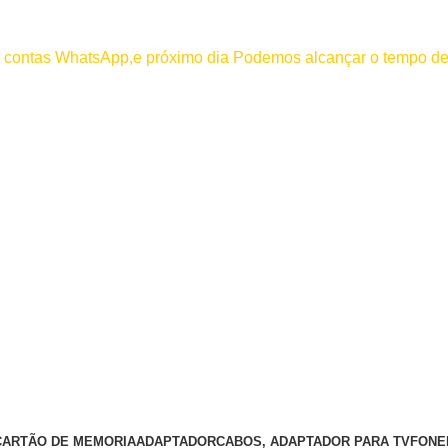
000
os contas WhatsApp,e próximo dia Podemos alcançar o tempo de
 efetuar pagamento antes de entrar em contato conosco , se pagamento
CARTÃO DE MEMORIA
ADAPTADOR
CABOS, ADAPTADOR PARA TV
FONE