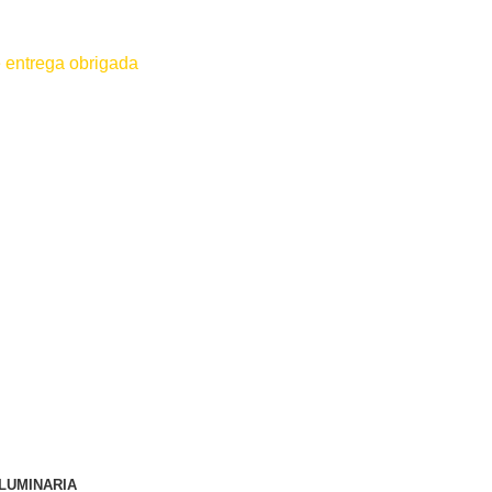
 entrega obrigada
 for efetuado antes do contato conosco o dinheiro não será devolvido
LUMINARIA