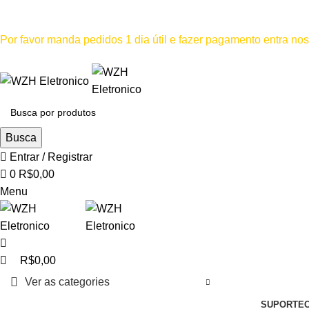
0
Mínimo comprar para retira na loja--R$500, Para entrega--R$1
Por favor manda pedidos 1 dia útil e fazer pagamento entra n
Por favor não
Busca
Entrar / Registrar
0
R$
0,00
Menu
R$
0,00
Ver as categories
SUPORTE